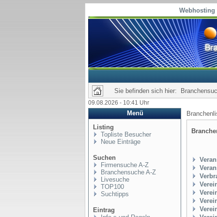
Webhosting 
Sie befinden sich hier: Branchensu
09.08.2026 - 10:41 Uhr
Menü
Branchenl
Listing
Branch
Topliste Besucher
Neue Einträge
Suchen
Veran
Firmensuche A-Z
Veran
Branchensuche A-Z
Verbr
Livesuche
Verei
TOP100
Verei
Suchtipps
Verei
Verei
Eintrag