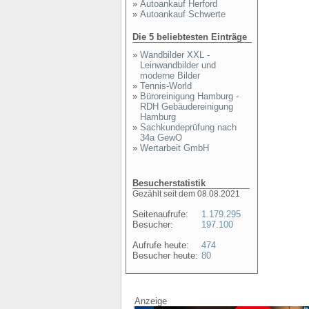
»
Autoankauf Herford
»
Autoankauf Schwerte
Die 5 beliebtesten Einträge
»
Wandbilder XXL -
Leinwandbilder und
moderne Bilder
»
Tennis-World
»
Büroreinigung Hamburg -
RDH Gebäudereinigung
Hamburg
»
Sachkundeprüfung nach
34a GewO
»
Wertarbeit GmbH
Besucherstatistik
Gezählt seit dem 08.08.2021
Seitenaufrufe:
1.179.295
Besucher:
197.100
Aufrufe heute:
474
Besucher heute:
80
Anzeige