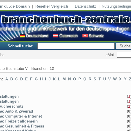
inkl. .de Domain
|
Reseller Vergleich
|
Datenschutz
|
Nutzungsbeding
Schnellsuche:
eMail:
che
iste Buchstabe
V
- Branchen:
12
en:
A
B
C
D
E
F
G
H
I
J
K
L
M
N
O
P
Q
R
S
T
U
V
W
X
Y
staltungen
(
3
staltungen
(
3
aucherschutz
(
1
ne: Auto & Zweirad
(
0
ne: Computer & Internet
(
0
ne: Freizeit allgemein
(
0
ne: Gesundheit & Fitness
(
0