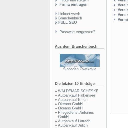
Info,s und Regeln
Verei
Firma eintragen
Verei
Verei
Linknetzwerk
Verei
Branchenbuch
Vermit
FULL SEO
Passwort vergessen?
Aus dem Branchenbuch
Slobodan Cvetkovic
Die letzten 10 Einträge
»
WALDEMAR SCHESKE
»
Autoankauf Falkensee
»
Autoankauf Brilon
»
Okeano GmbH
»
Okeano GmbH
»
Pflegedienst Antonius
GmbH
»
Autoankauf Lörrach
»
Autoankauf Jülich