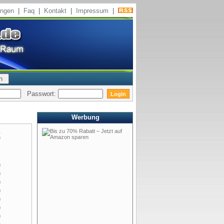
ungen
|
Faq
|
Kontakt
|
Impressum
|
Passwort:
Werbung
Z
)
)
)
)
)
)
)