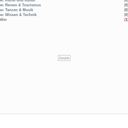
ne: Kunst und Kultur
(
0
ne: Reisen & Tourismus
(
0
ne: Tanzen & Musik
(
0
ne: Wissen & Technik
(
0
tler
(
1
Zurück