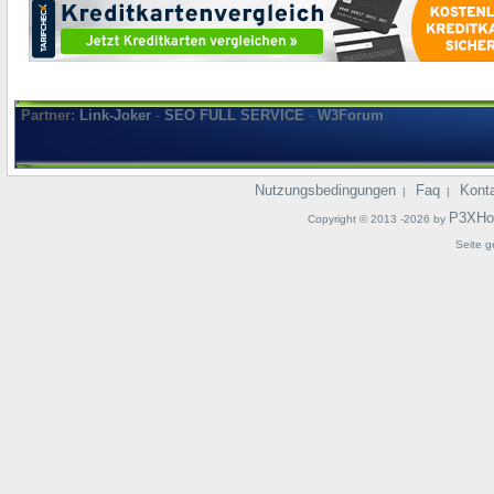
Partner:
Link-Joker
-
SEO FULL SERVICE
-
W3Forum
Nutzungsbedingungen
Faq
Kont
|
|
P3XHo
Copyright © 2013 -2026 by
Seite g