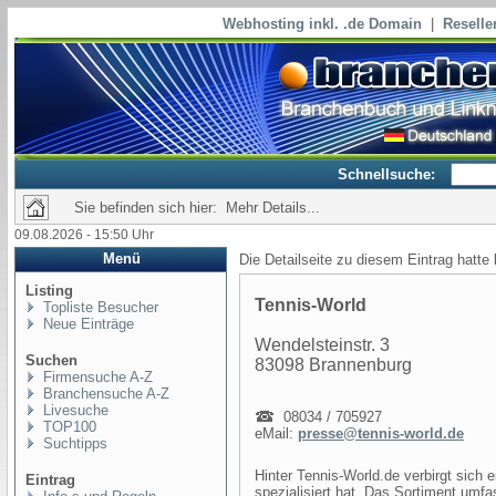
Webhosting inkl. .de Domain
|
Reselle
Schnellsuche:
Sie befinden sich hier: Mehr Details...
09.08.2026 - 15:50 Uhr
Menü
Die Detailseite zu diesem Eintrag hatte
Listing
Tennis-World
Topliste Besucher
Neue Einträge
Wendelsteinstr. 3
Suchen
83098 Brannenburg
Firmensuche A-Z
Branchensuche A-Z
Livesuche
08034 / 705927
TOP100
eMail:
presse@tennis-world.de
Suchtipps
Hinter Tennis-World.de verbirgt sich 
Eintrag
spezialisiert hat. Das Sortiment umfa