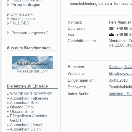
Info,s und Regeln
Tennisbekleidung bis zum Tennissch
Firma eintragen
Linknetzwerk
Branchenbuch
Kontakt:
Herr Manue
FULL SEO
Durchwahl:
+49 80 3
Passwort vergessen?
Fax:
+49 80 3
Geschäftszeiten:
Montag bis Fr
bis 12.00 Uhr
Aus dem Branchenbuch
Branchen:
Kleidung & A
Reiseagentur Lohr
Webseite:
http://www.t
Eingetragen am:
06.03.2013
Die letzten 10 Einträge
Stichworte:
Tennisbeklei
»
WALDEMAR SCHESKE
Index-Suche:
Indexierte Se
»
Autoankauf Falkensee
»
Autoankauf Brilon
»
Okeano GmbH
»
Okeano GmbH
»
Pflegedienst Antonius
GmbH
»
Autoankauf Lörrach
»
Autoankauf Jülich