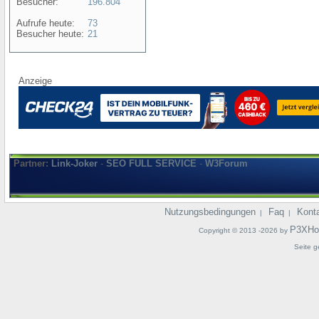
Besucher:
196.804
Aufrufe heute:
73
Besucher heute:
21
Anzeige
Partner:
Link-Joker
-
SEO FULL SERVICE
-
W3Forum
Nutzungsbedingungen
Faq
Kont
|
|
P3XHo
Copyright © 2013 -2026 by
Seite g