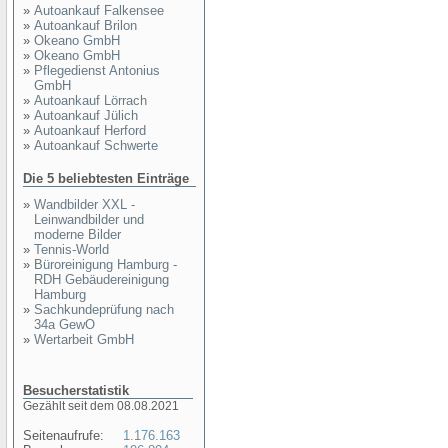
»
Autoankauf Falkensee
»
Autoankauf Brilon
»
Okeano GmbH
»
Okeano GmbH
»
Pflegedienst Antonius
GmbH
»
Autoankauf Lörrach
»
Autoankauf Jülich
»
Autoankauf Herford
»
Autoankauf Schwerte
Die 5 beliebtesten Einträge
»
Wandbilder XXL -
Leinwandbilder und
moderne Bilder
»
Tennis-World
»
Büroreinigung Hamburg -
RDH Gebäudereinigung
Hamburg
»
Sachkundeprüfung nach
34a GewO
»
Wertarbeit GmbH
Besucherstatistik
Gezählt seit dem 08.08.2021
Seitenaufrufe:
1.176.163