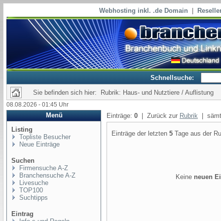
Webhosting inkl. .de Domain
|
Reselle
Schnellsuche:
Sie befinden sich hier: Rubrik: Haus- und Nutztiere / Auflistung
08.08.2026 - 01:45 Uhr
Menü
Einträge:
0
| Zurück zur
Rubrik
| sämtl
Listing
Einträge der letzten
5
Tage aus der Ru
Topliste Besucher
Neue Einträge
Suchen
Firmensuche A-Z
Branchensuche A-Z
Keine
neuen Ei
Livesuche
TOP100
Suchtipps
Eintrag