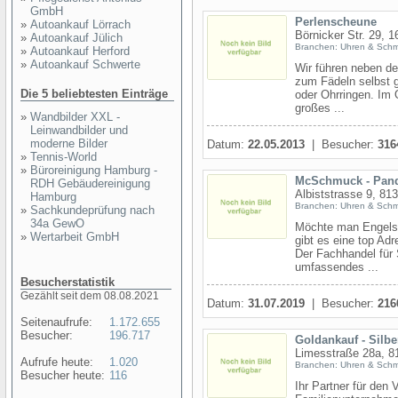
GmbH
Perlenscheune
»
Autoankauf Lörrach
Börnicker Str. 29, 
»
Autoankauf Jülich
Branchen: Uhren & Sch
»
Autoankauf Herford
»
Autoankauf Schwerte
Wir führen neben de
zum Fädeln selbst 
Die 5 beliebtesten Einträge
oder Ohrringen. Im 
großes ...
»
Wandbilder XXL -
Leinwandbilder und
moderne Bilder
Datum:
22.05.2013
| Besucher:
316
»
Tennis-World
»
Büroreinigung Hamburg -
McSchmuck - Pand
RDH Gebäudereinigung
Albiststrasse 9, 813
Hamburg
Branchen: Uhren & Sch
»
Sachkundeprüfung nach
34a GewO
Möchte man Engels
»
Wertarbeit GmbH
gibt es eine top A
Der Fachhandel für 
umfassendes ...
Besucherstatistik
Gezählt seit dem 08.08.2021
Datum:
31.07.2019
| Besucher:
216
Seitenaufrufe:
1.172.655
Besucher:
196.717
Goldankauf - Silb
Limesstraße 28a, 
Aufrufe heute:
1.020
Branchen: Uhren & Sch
Besucher heute:
116
Ihr Partner für den 