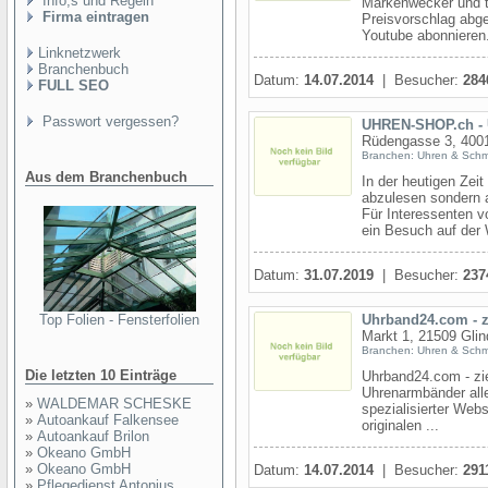
Info,s und Regeln
Markenwecker und t
Firma eintragen
Preisvorschlag abge
Youtube abonnieren. 
Linknetzwerk
Branchenbuch
Datum:
14.07.2014
| Besucher:
284
FULL SEO
Passwort vergessen?
UHREN-SHOP.ch - 
Rüdengasse 3, 4001
Branchen: Uhren & Sch
Aus dem Branchenbuch
In der heutigen Zeit
abzulesen sondern 
Für Interessenten 
ein Besuch auf der 
Datum:
31.07.2019
| Besucher:
237
Top Folien - Fensterfolien
Uhrband24.com - z
Markt 1, 21509 Glin
Branchen: Uhren & Sch
Die letzten 10 Einträge
Uhrband24.com - zie
Uhrenarmbänder all
»
WALDEMAR SCHESKE
spezialisierter We
»
Autoankauf Falkensee
originalen ...
»
Autoankauf Brilon
»
Okeano GmbH
»
Okeano GmbH
Datum:
14.07.2014
| Besucher:
291
»
Pflegedienst Antonius