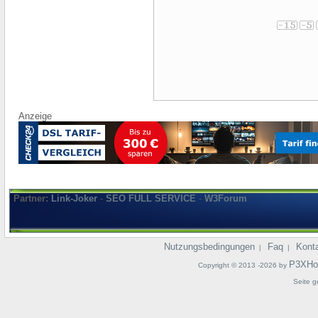
Anzeige
Partner:
Link-Joker
-
SEO FULL SERVICE
-
W3Forum
Nutzungsbedingungen
Faq
Kont
|
|
P3XHo
Copyright © 2013 -2026 by
Seite g