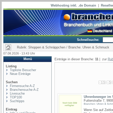
Webhosting inkl. .de Domain
|
Reselle
Schnellsuche:
Rubrik: Shoppen & Schnäppchen / Branche: Uhren & Schmuck
07.08.2026 - 13:43 Uhr
Menü
Einträge in dieser Branche:
11
| zur
Rub
Listing
Topliste Besucher
Neue Einträge
Suchen
Firmensuche A-Z
Branchensuche A-Z
Livesuche
Uhrenbeweger im 
TOP100
Futterstraße 7, 9908
Suchtipps
Branchen: Uhren & Sch
Eintrag
Wenn Sie auf Zeitlo