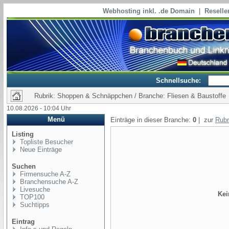
Webhosting inkl. .de Domain
|
Reselle
Schnellsuche:
Rubrik: Shoppen & Schnäppchen / Branche: Fliesen & Baustoffe
10.08.2026 - 10:04 Uhr
Menü
Einträge in dieser Branche:
0
| zur
Rubr
Listing
Topliste Besucher
Neue Einträge
Suchen
Firmensuche A-Z
Branchensuche A-Z
Livesuche
Kei
TOP100
Suchtipps
Eintrag