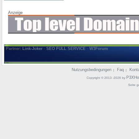
Anzeige
Partner:
Link-Joker
-
SEO FULL SERVICE
-
W3Forum
Nutzungsbedingungen
Faq
Kont
|
|
P3XHo
Copyright © 2013 -2026 by
Seite g