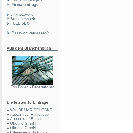
Info,s und Regeln
Firma eintragen
Linknetzwerk
Branchenbuch
FULL SEO
Passwort vergessen?
Aus dem Branchenbuch
Top Folien - Fensterfolien
Die letzten 10 Einträge
»
WALDEMAR SCHESKE
»
Autoankauf Falkensee
»
Autoankauf Brilon
»
Okeano GmbH
»
Okeano GmbH
»
Pflegedienst Antonius