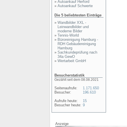
»
Autoankauf Herford
»
Autoankauf Schwerte
Die 5 beliebtesten Einträge
»
Wandbilder XXL -
Leinwandbilder und
moderne Bilder
»
Tennis-World
»
Büroreinigung Hamburg -
RDH Gebäudereinigung
Hamburg
»
Sachkundeprüfung nach
34a GewO
»
Wertarbeit GmbH
Besucherstatistik
Gezählt seit dem 08.08.2021
Seitenaufrufe:
1.171.650
Besucher:
196.610
Aufrufe heute:
15
Besucher heute:
9
Anzeige