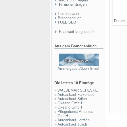
Info,s und Regeln
Firma eintragen
Linknetzwerk
Branchenbuch
Datum:
FULL SEO
Passwort vergessen?
Aus dem Branchenbuch
Ammergauer Alpen GmbH
Die letzten 10 Einträge
»
WALDEMAR SCHESKE
»
Autoankauf Falkensee
»
Autoankauf Brilon
»
Okeano GmbH
»
Okeano GmbH
»
Pflegedienst Antonius
GmbH
»
Autoankauf Lörrach
»
Autoankauf Jülich