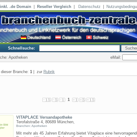
inkl. .de Domain
|
Reseller Vergleich
|
Datenschutz
|
Nutzungsbeding
Schnellsuche:
eMail:
nche: Apotheken
n dieser Branche:
1
| zur
Rubrik
1
VITAPLACE Versandapotheke
Terofalstraße 4, 80689 München,
Branchen: Apotheken
Mit mehr als 45 Jahren Erfahrung bietet Vitaplace eine hervorragen