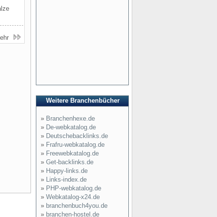
alze
ehr
Weitere Branchenbücher
»
Branchenhexe.de
»
De-webkatalog.de
»
Deutschebacklinks.de
»
Frafru-webkatalog.de
»
Freewebkatalog.de
»
Get-backlinks.de
»
Happy-links.de
»
Links-index.de
»
PHP-webkatalog.de
»
Webkatalog-x24.de
»
branchenbuch4you.de
»
branchen-hostel.de